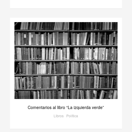
Comentarios al libro “La izquierda verde”
Libros
/
Política