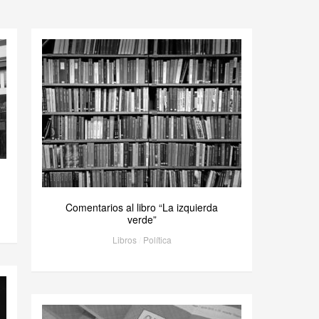
Comentarios al libro “La izquierda
verde”
Libros
/
Política