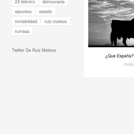
23-febrero
democracia
ejecutivo
estado
rentabilidad
ruiz mateos
rumasa
Twitter De Ruiz Mateos
¿Que España?
Políti