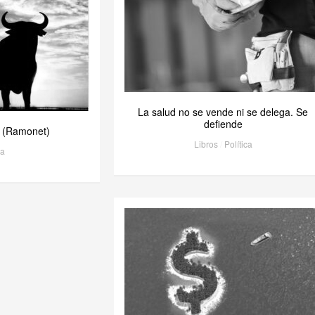
La salud no se vende ni se delega. Se
defiende
 (Ramonet)
Libros
/
Política
ca